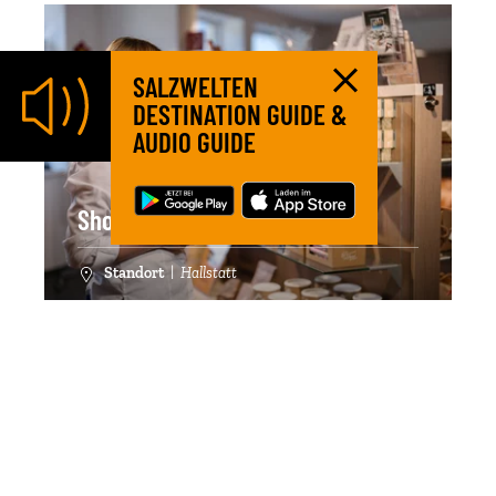
SALZWELTEN
DESTINATION GUIDE &
AUDIO GUIDE
Shop-Mitarbeiter (m/w/d)
Standort
|
Hallstatt
Werde Teil der Salzwelten Familie
#komminsteam
Details