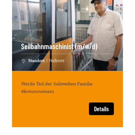
Seilbahnmaschinist (m/w/d)
Standort
|
Hallstatt
Werde Teil der Salzwelten Familie
#komminsteam
Details